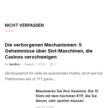
NICHT VERPASSEN
Die verborgenen Mechanismen: 5
Geheimnisse über Slot-Maschinen, die
Casinos verschweigen
By
Jandino
August 7, 2026
0
Glücksspiel ist für viele ein spannendes Hobby, doch wer bei
Plattformen wie ct 777 game…
Maximieren Sie Ihre Gewinne: Die 10
Slots mit dem höchsten RTP, die Sie
dieses Jahr spielen müssen
July 23, 2026