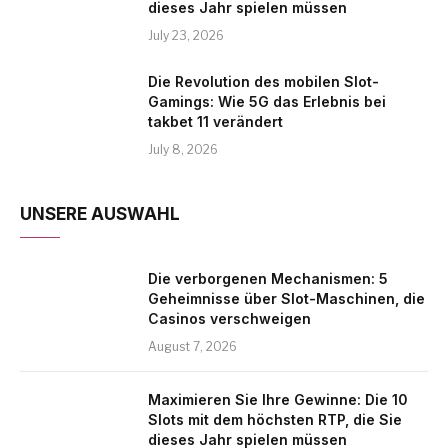
dieses Jahr spielen müssen
July 23, 2026
Die Revolution des mobilen Slot-
Gamings: Wie 5G das Erlebnis bei
takbet 11 verändert
July 8, 2026
UNSERE AUSWAHL
Die verborgenen Mechanismen: 5
Geheimnisse über Slot-Maschinen, die
Casinos verschweigen
August 7, 2026
Maximieren Sie Ihre Gewinne: Die 10
Slots mit dem höchsten RTP, die Sie
dieses Jahr spielen müssen