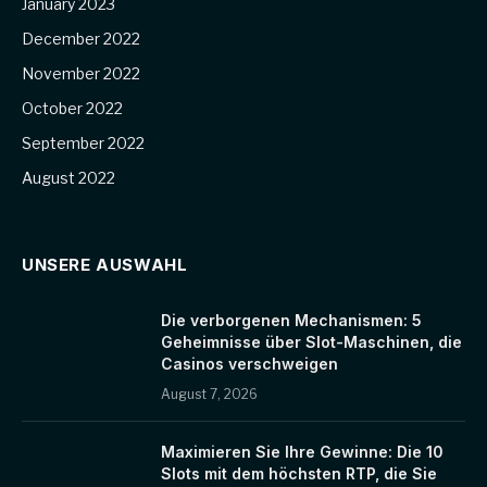
January 2023
December 2022
November 2022
October 2022
September 2022
August 2022
UNSERE AUSWAHL
Die verborgenen Mechanismen: 5
Geheimnisse über Slot-Maschinen, die
Casinos verschweigen
August 7, 2026
Maximieren Sie Ihre Gewinne: Die 10
Slots mit dem höchsten RTP, die Sie